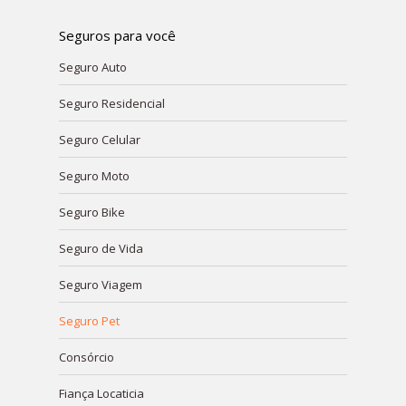
page
page
page
page
page
Seguros para você
opens
opens
opens
opens
opens
Seguro Auto
in
in
in
in
in
new
new
new
new
new
Seguro Residencial
window
window
window
window
window
Seguro Celular
Seguro Moto
Seguro Bike
Seguro de Vida
Seguro Viagem
Seguro Pet
Consórcio
Fiança Locaticia