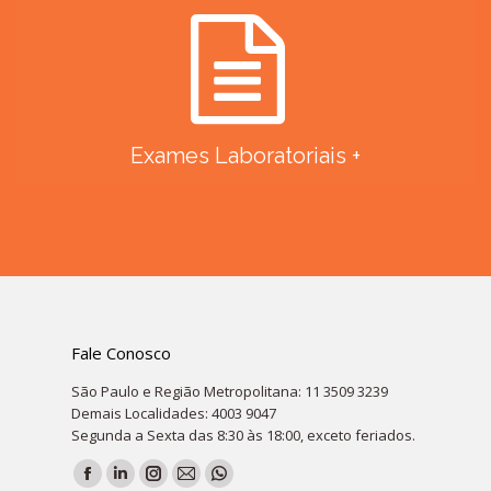
Exames Laboratoriais +
Fale Conosco
São Paulo e Região Metropolitana: 11 3509 3239
Demais Localidades: 4003 9047
Segunda a Sexta das 8:30 às 18:00, exceto feriados.
Encontre-nos em:
Facebook
Linkedin
Instagram
Mail
Whatsapp