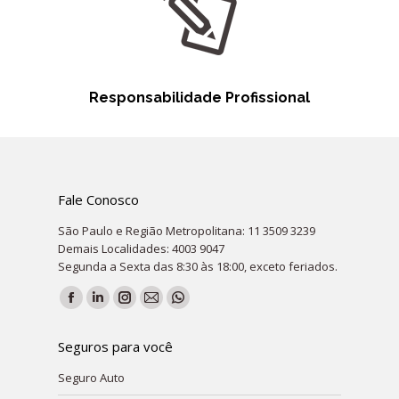
Responsabilidade Profissional
Fale Conosco
São Paulo e Região Metropolitana: 11 3509 3239
Demais Localidades: 4003 9047
Segunda a Sexta das 8:30 às 18:00, exceto feriados.
Encontre-nos em:
Facebook
Linkedin
Instagram
Mail
Whatsapp
page
page
page
page
page
Seguros para você
opens
opens
opens
opens
opens
Seguro Auto
in
in
in
in
in