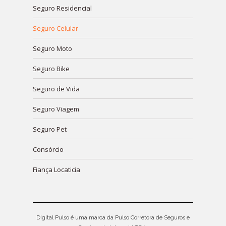
new
new
new
new
new
Seguro Residencial
window
window
window
window
window
Seguro Celular
Seguro Moto
Seguro Bike
Seguro de Vida
Seguro Viagem
Seguro Pet
Consórcio
Fiança Locaticia
Digital Pulso é uma marca da Pulso Corretora de Seguros e