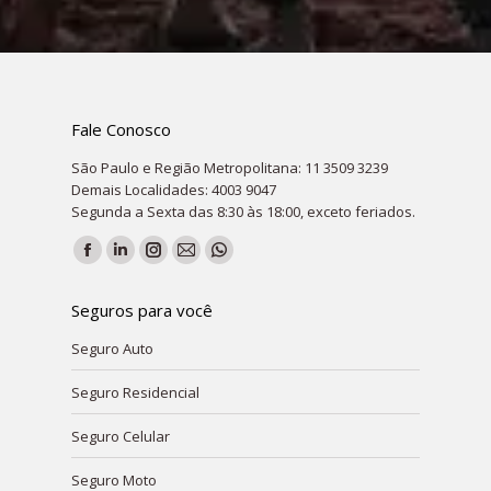
Fale Conosco
São Paulo e Região Metropolitana: 11 3509 3239
Demais Localidades: 4003 9047
Segunda a Sexta das 8:30 às 18:00, exceto feriados.
Encontre-nos em:
Facebook
Linkedin
Instagram
Mail
Whatsapp
page
page
page
page
page
Seguros para você
opens
opens
opens
opens
opens
Seguro Auto
in
in
in
in
in
new
new
new
new
new
Seguro Residencial
window
window
window
window
window
Seguro Celular
Seguro Moto