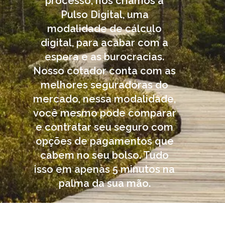
processo, nós criamos a
Pulso Digital, uma
modalidade de cálculo
digital, para acabar com a
espera e as burocracias.
Nosso cotador conta com as
melhores seguradoras do
mercado, nessa modalidade,
você mesmo pode comparar
e contratar seu seguro com
opções de pagamentos que
cabem no seu bolso. Tudo
isso em apenas 5 minutos na
palma da sua mão.