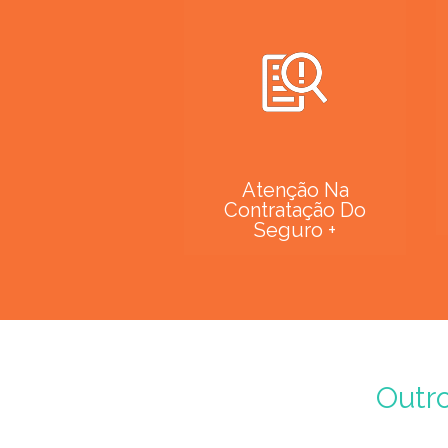
Atenção Na
Contratação Do
Seguro +
Outr