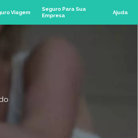
Seguro Para Sua
uro Viagem
Ajuda
Empresa
ndo