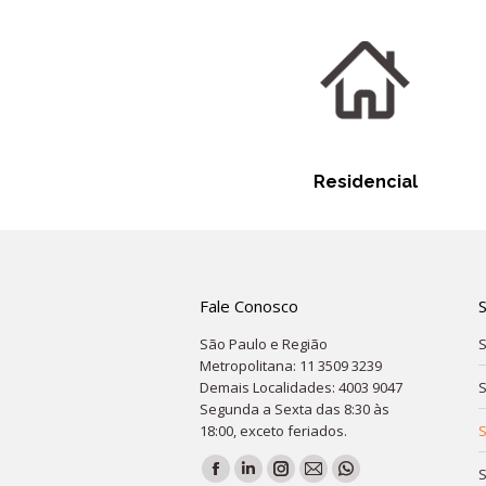
Residencial
Fale Conosco
São Paulo e Região
S
Metropolitana: 11 3509 3239
Demais Localidades: 4003 9047
S
Segunda a Sexta das 8:30 às
18:00, exceto feriados.
S
Encontre-nos em:
S
Facebook
Linkedin
Instagram
Mail
Whatsapp