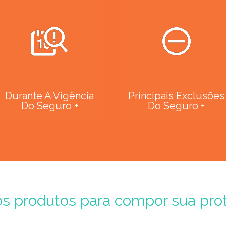
Durante A Vigência
Principais Exclusões
Do Seguro +
Do Seguro +
os produtos para compor sua pro