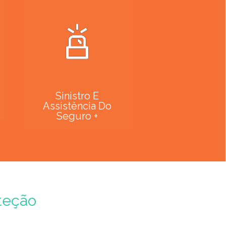
Sinistro E
Assistência Do
Seguro +
teção